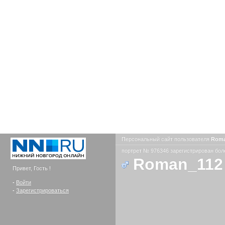
Персональный сайт пользователя
Rom
портрет № 976346 зарегистрирован боле
Roman_112
Привет, Гость !
-
Войти
-
Зарегистрироваться