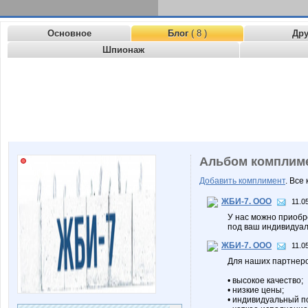
Основное
Блог
( 8 )
Др
Шпионаж
Альбом комплим
Добавить комплимент
. Все
ЖБИ-7. ООО
11.0
У нас можно приобре
под ваш индивидуал
ЖБИ-7. ООО
11.0
Для наших партнеро
• высокое качество;
• низкие цены;
• индивидуальный п