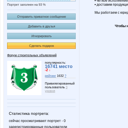
• четкое исполнение
• доставим продукци
Портрет заполнен на 93 %
Мы работаем с юри
Отправить приватное сообщение
Чтобы 
Добавить в друзья
Игнорировать
Сделать подарок
Форум строительных объявлений
популярность:
16741 место
-2 ↓
рейтинг
1632
?
Привилегированный
пользователь
3
уровня
Статистика портрета:
сейчас просматривают портрет - 0
зарегистрированные пользователи